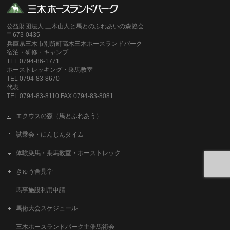
公益財団法人 三木山人と馬とのふれあいの森協会
〒673-0435
兵庫県三木市別所町高木三木ホースランドパーク
宿泊・研修・キャンプ
TEL 0794-86-1771
ホーストレッキング・乗馬教室
TEL 0794-83-8670
代表
TEL 0794-83-8110 FAX 0794-83-8081
エクウスの森（馬とふれあう）
試乗会・にんじんタイム
体験乗馬・乗馬教室・ホーストレック
きゅう舎見学
馬事施設利用申請
馬術大会スケジュール
三木ホースランドパーク主催馬術会