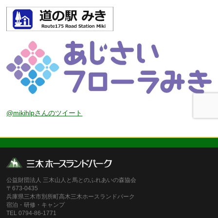
@mikihlpさんのツイート
公益財団法人 三木山人と馬とのふれあいの森協会
〒673-0435
兵庫県三木市別所町高木三木ホースランドパーク
宿泊・研修・キャンプ
TEL 0794-86-1771