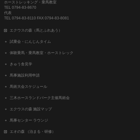
ホーストレッキング・乗馬教室
TEL 0794-83-8670
代表
TEL 0794-83-8110 FAX 0794-83-8081
エクウスの森（馬とふれあう）
試乗会・にんじんタイム
体験乗馬・乗馬教室・ホーストレック
きゅう舎見学
馬事施設利用申請
馬術大会スケジュール
三木ホースランドパーク主催馬術会
エクウスの森 施設マップ
馬事センター ラウンジ
エオの森 （泊まる・研修）