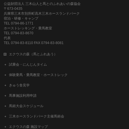
公益財団法人 三木山人と馬とのふれあいの森協会
〒673-0435
兵庫県三木市別所町高木三木ホースランドパーク
宿泊・研修・キャンプ
TEL 0794-86-1771
ホーストレッキング・乗馬教室
TEL 0794-83-8670
代表
TEL 0794-83-8110 FAX 0794-83-8081
エクウスの森（馬とふれあう）
試乗会・にんじんタイム
体験乗馬・乗馬教室・ホーストレック
きゅう舎見学
馬事施設利用申請
馬術大会スケジュール
三木ホースランドパーク主催馬術会
エクウスの森 施設マップ