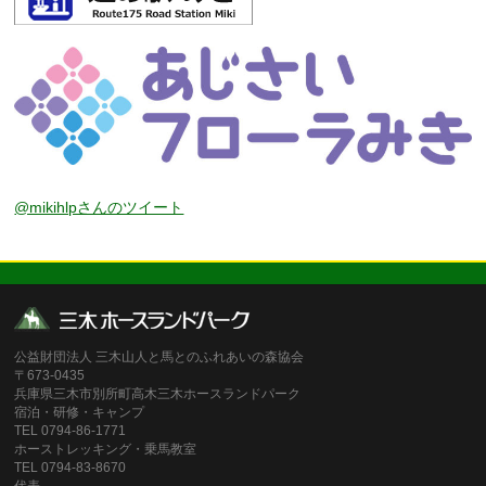
@mikihlpさんのツイート
公益財団法人 三木山人と馬とのふれあいの森協会
〒673-0435
兵庫県三木市別所町高木三木ホースランドパーク
宿泊・研修・キャンプ
TEL 0794-86-1771
ホーストレッキング・乗馬教室
TEL 0794-83-8670
代表