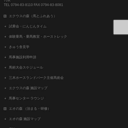
TEL 0794-83-8110 FAX 0794-83-8081
エクウスの森（馬とふれあう）
試乗会・にんじんタイム
体験乗馬・乗馬教室・ホーストレック
きゅう舎見学
馬事施設利用申請
馬術大会スケジュール
三木ホースランドパーク主催馬術会
エクウスの森 施設マップ
馬事センター ラウンジ
エオの森 （泊まる・研修）
エオの森 施設マップ