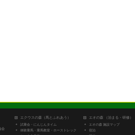
エクウスの森（馬とふれあう）
エオの森 （泊まる・研修）
試乗会・にんじんタイム
エオの森 施設マップ
協会
体験乗馬・乗馬教室・ホーストレック
宿泊