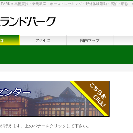
 LAND PARK = 馬術競技・乗馬教室・ホーストレッキング・野外体験活動・宿泊・研
森
アクセス
園内マップ
が行えます。上のバナーをクリックして下さい。