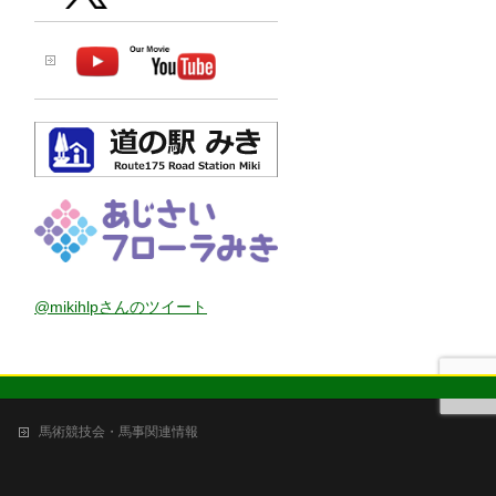
@mikihlpさんのツイート
馬術競技会・馬事関連情報