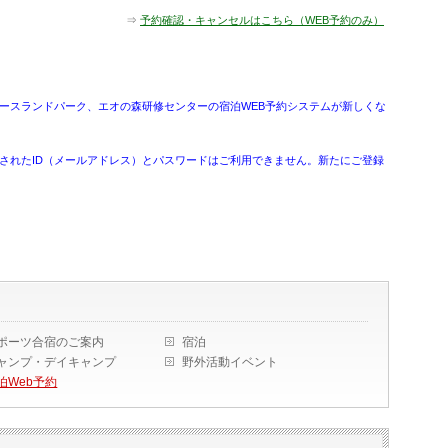
⇒
予約確認・キャンセルはこちら（WEB予約のみ）
三木ホースランドパーク、エオの森研修センターの宿泊WEB予約システムが新しくな
に登録されたID（メールアドレス）とパスワードはご利用できません。新たにご登録
ポーツ合宿のご案内
宿泊
ャンプ・デイキャンプ
野外活動イベント
泊Web予約