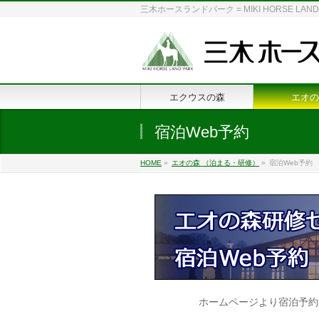
三木ホースランドパーク = MIKI HORSE
エクウスの森
エオの
宿泊Web予約
HOME
»
エオの森 （泊まる・研修）
»
宿泊Web予約
ホームページより宿泊予約