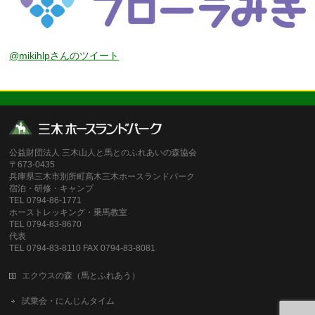
@mikihlpさんのツイート
公益財団法人 三木山人と馬とのふれあいの森協会
〒673-0435
兵庫県三木市別所町高木三木ホースランドパーク
宿泊・研修・キャンプ
TEL 0794-86-1771
ホーストレッキング・乗馬教室
TEL 0794-83-8670
代表
TEL 0794-83-8110 FAX 0794-83-8081
エクウスの森（馬とふれあう）
試乗会・にんじんタイム