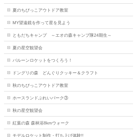
夏のちびっこアウトドア教室
MY望遠鏡を作って星を見よう
ともだちキャンプ ～エオの森キャンプ隊24期生～
夏の星空観望会
バルーンロケットをつくろう！
ドングリの森 どんぐりクッキー＆クラフト
秋のちびっこアウトドア教室
ホースランドぷれいパーク③
秋の星空観望会
紅葉の森 森林浴8kmウォーク
モデルロケット制作・打ち上げ体験!!