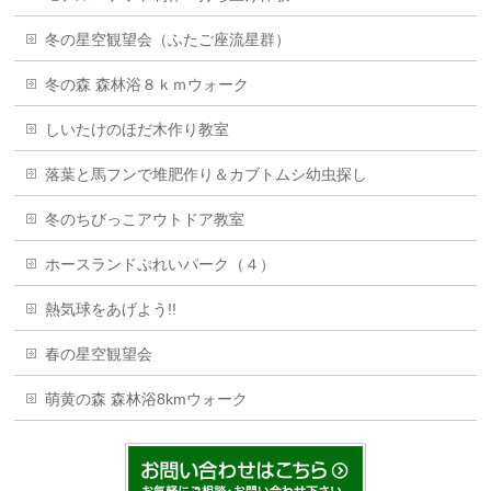
冬の星空観望会（ふたご座流星群）
冬の森 森林浴８ｋｍウォーク
しいたけのほだ木作り教室
落葉と馬フンで堆肥作り＆カブトムシ幼虫探し
冬のちびっこアウトドア教室
ホースランドぷれいパーク（４）
熱気球をあげよう!!
春の星空観望会
萌黄の森 森林浴8kmウォーク