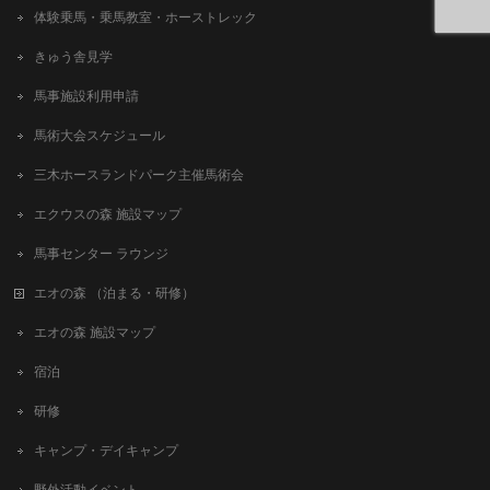
体験乗馬・乗馬教室・ホーストレック
きゅう舎見学
馬事施設利用申請
馬術大会スケジュール
三木ホースランドパーク主催馬術会
エクウスの森 施設マップ
馬事センター ラウンジ
エオの森 （泊まる・研修）
エオの森 施設マップ
宿泊
研修
キャンプ・デイキャンプ