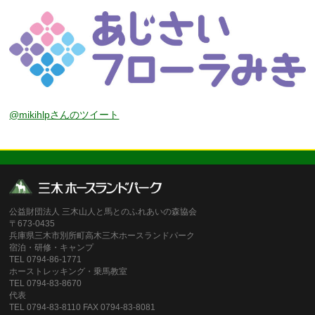
@mikihlpさんのツイート
公益財団法人 三木山人と馬とのふれあいの森協会
〒673-0435
兵庫県三木市別所町高木三木ホースランドパーク
宿泊・研修・キャンプ
TEL 0794-86-1771
ホーストレッキング・乗馬教室
TEL 0794-83-8670
代表
TEL 0794-83-8110 FAX 0794-83-8081