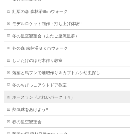
紅葉の森 森林浴8kmウォーク
モデルロケット制作・打ち上げ体験!!
冬の星空観望会（ふたご座流星群）
冬の森 森林浴８ｋｍウォーク
しいたけのほだ木作り教室
落葉と馬フンで堆肥作り＆カブトムシ幼虫探し
冬のちびっこアウトドア教室
ホースランドぷれいパーク（４）
熱気球をあげよう!!
春の星空観望会
萌黄の森 森林浴8kmウォーク