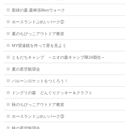
新緑の森 森林浴8kmウォーク
ホースランドぷれいパーク②
夏のちびっこアウトドア教室
MY望遠鏡を作って星を見よう
ともだちキャンプ ～エオの森キャンプ隊24期生～
夏の星空観望会
バルーンロケットをつくろう！
ドングリの森 どんぐりクッキー＆クラフト
秋のちびっこアウトドア教室
ホースランドぷれいパーク③
秋の星空観望会