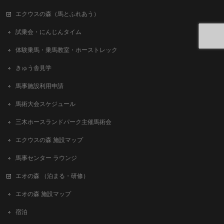
エクウスの森（馬とふれあう）
試乗会・にんじんタイム
体験乗馬・乗馬教室・ホーストレック
きゅう舎見学
馬事施設利用申請
馬術大会スケジュール
三木ホースランドパーク主催馬術会
エクウスの森 施設マップ
馬事センター ラウンジ
エオの森 （泊まる・研修）
エオの森 施設マップ
宿泊