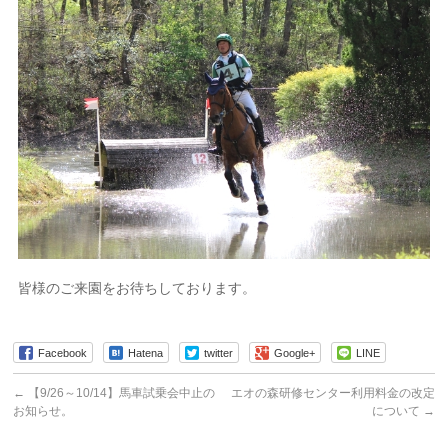
皆様のご来園をお待ちしております。
Facebook
Hatena
twitter
Google+
LINE
←
【9/26～10/14】馬車試乗会中止の
エオの森研修センター利用料金の改定
お知らせ。
について
→