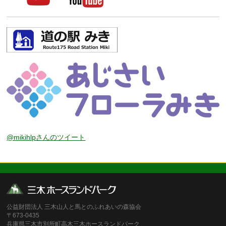
@mikihlpさんのツイート
公益財団法人 三木山人と馬とのふれあいの森協会
〒673-0435
兵庫県三木市別所町高木三木ホースランドパーク