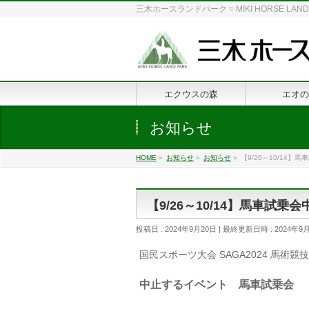
三木ホースランドパーク = MIKI HORSE
エクウスの森
エオの
お知らせ
HOME
»
お知らせ
»
お知らせ
»
【9/26～10/14
【9/26～10/14】馬車試
投稿日 : 2024年9月20日
最終更新日時 : 2024年9
国民スポーツ大会 SAGA2024 馬
中止するイベント 馬車試乗会