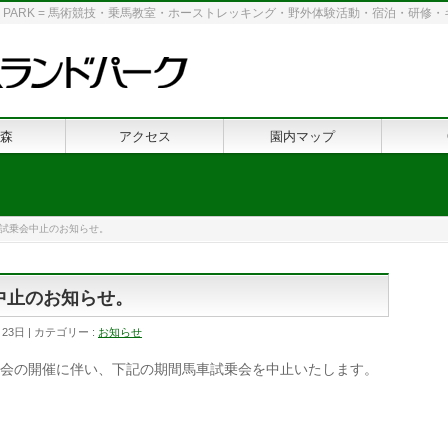
 LAND PARK = 馬術競技・乗馬教室・ホーストレッキング・野外体験活動・宿泊・研
森
アクセス
園内マップ
】馬車試乗会中止のお知らせ。
乗会中止のお知らせ。
月23日
カテゴリー :
お知らせ
術競技会の開催に伴い、下記の期間馬車試乗会を中止いたします。