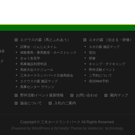
エクウスの森（馬とふれあう）
エオの森 （泊まる・研修）
試乗会・にんじんタイム
エオの森 施設マップ
協会
体験乗馬・乗馬教室・ホーストレック
宿泊
きゅう舎見学
研修
ーク
馬事施設利用申請
キャンプ・デイキャンプ
馬術大会スケジュール
野外活動イベント
三木ホースランドパーク主催馬術会
ご予約について
エクウスの森 施設マップ
宿泊Web予約
馬事センター ラウンジ
野外活動イベント最新情報
お問い合わせ
園内マップ
協会について
入札のご案内
Copyright ©
三木ホースランドパーク
All Rights Reserved.
Powered by
WordPress
&
BizVektor Theme
by
Vektor,Inc.
technology.