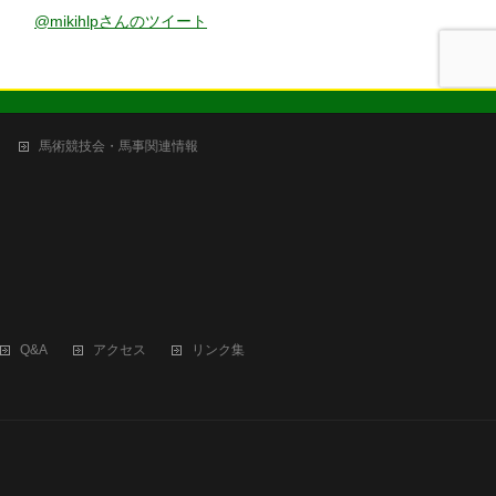
@mikihlpさんのツイート
馬術競技会・馬事関連情報
Q&A
アクセス
リンク集