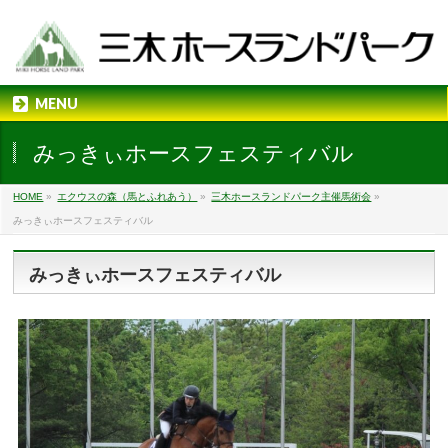
MENU
みっきぃホースフェスティバル
HOME
»
エクウスの森（馬とふれあう）
»
三木ホースランドパーク主催馬術会
»
みっきぃホースフェスティバル
みっきぃホースフェスティバル