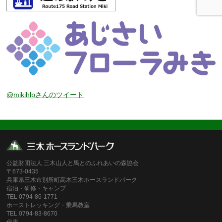
@mikihlpさんのツイート
公益財団法人 三木山人と馬とのふれあいの森協会
〒673-0435
兵庫県三木市別所町高木三木ホースランドパーク
宿泊・研修・キャンプ
TEL 0794-86-1771
ホーストレッキング・乗馬教室
TEL 0794-83-8670
代表