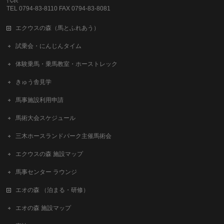
TEL 0794-83-8110 FAX 0794-83-8081
エクウスの森（馬とふれあう）
試乗会・にんじんタイム
体験乗馬・乗馬教室・ホーストレック
きゅう舎見学
馬事施設利用申請
馬術大会スケジュール
三木ホースランドパーク主催馬術会
エクウスの森 施設マップ
馬事センター ラウンジ
エオの森 （泊まる・研修）
エオの森 施設マップ