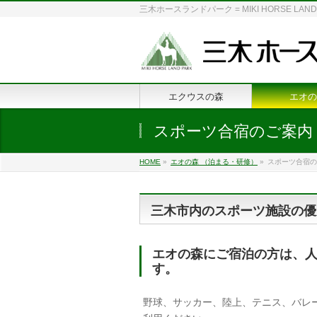
三木ホースランドパーク = MIKI HORSE
エクウスの森
エオの
スポーツ合宿のご案内
HOME
»
エオの森 （泊まる・研修）
»
スポーツ合宿の
三木市内のスポーツ施設の優
エオの森にご宿泊の方は、
す。
野球、サッカー、陸上、テニス、バレ