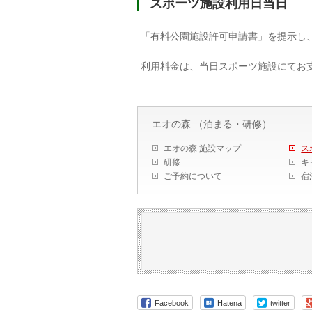
スポーツ施設利用日当日
「有料公園施設許可申請書」を提示し
利用料金は、当日スポーツ施設にてお
エオの森 （泊まる・研修）
エオの森 施設マップ
ス
研修
キ
ご予約について
宿
Facebook
Hatena
twitter