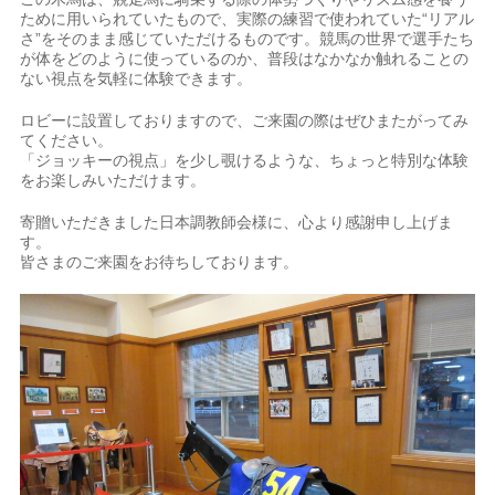
ために用いられていたもので、実際の練習で使われていた“リアル
さ”をそのまま感じていただけるものです。競馬の世界で選手たち
が体をどのように使っているのか、普段はなかなか触れることの
ない視点を気軽に体験できます。
ロビーに設置しておりますので、ご来園の際はぜひまたがってみ
てください。
「ジョッキーの視点」を少し覗けるような、ちょっと特別な体験
をお楽しみいただけます。
寄贈いただきました日本調教師会様に、心より感謝申し上げま
す。
皆さまのご来園をお待ちしております。