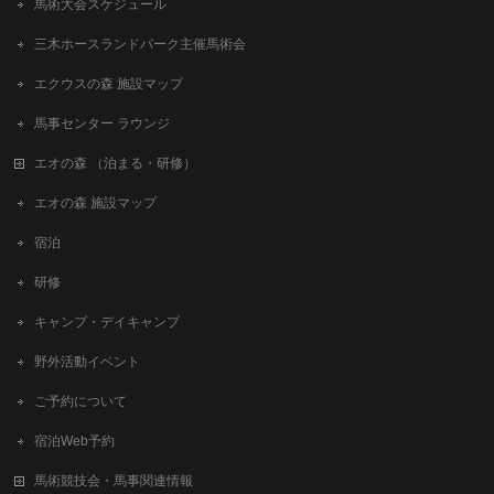
馬術大会スケジュール
三木ホースランドパーク主催馬術会
エクウスの森 施設マップ
馬事センター ラウンジ
エオの森 （泊まる・研修）
エオの森 施設マップ
宿泊
研修
キャンプ・デイキャンプ
野外活動イベント
ご予約について
宿泊Web予約
馬術競技会・馬事関連情報