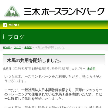
MENU
ブログ
HOME
»
ブログ
»
未分類
»
木馬の共用を開始しました。
木馬の共用を開始しました。
投稿日 : 2025年12月7日
最終更新日時 : 2025年12月7日
カテゴリー :
未分類
いつも三木ホースランドパークをご利用いただき、誠にありがと
うございます。
このたび、
一般社団法人日本調教師会様より、実際にジョッキー
のトレーニングで使用されていた木馬１基を寄贈いただき、ロビ
ーに設置して供用を開始
いたしました。
この木馬は、競走馬に騎乗する際の体勢づくりやリズム感を養う