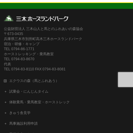
公益財団法人 三木山人と馬とのふれあいの森協会
〒673-0435
兵庫県三木市別所町高木三木ホースランドパーク
宿泊・研修・キャンプ
TEL 0794-86-1771
ホーストレッキング・乗馬教室
TEL 0794-83-8670
代表
TEL 0794-83-8110 FAX 0794-83-8081
エクウスの森（馬とふれあう）
試乗会・にんじんタイム
体験乗馬・乗馬教室・ホーストレック
きゅう舎見学
馬事施設利用申請