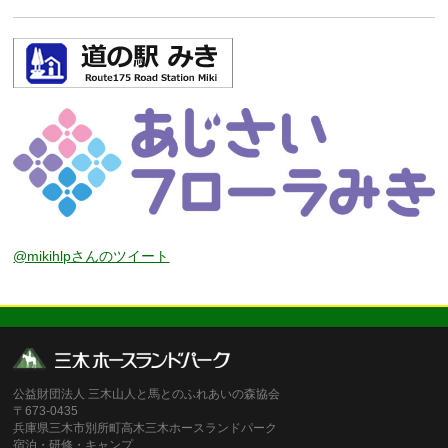
@mikihlpさんのツイート
公益財団法人 三木山人と馬とのふれあいの森協会
〒673-0435
兵庫県三木市別所町高木三木ホースランドパーク
宿泊・研修・キャンプ