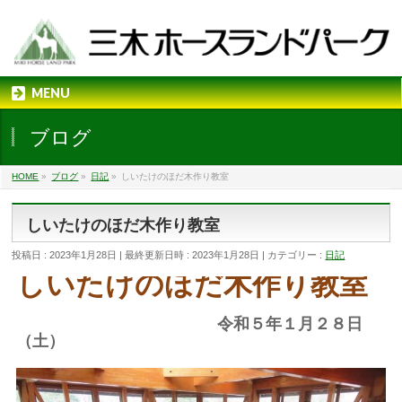
MENU
ブログ
HOME
»
ブログ
»
日記
»
しいたけのほだ木作り教室
しいたけのほだ木作り教室
投稿日 : 2023年1月28日
最終更新日時 : 2023年1月28日
カテゴリー :
日記
しいたけのほだ木作り教室
令和５年１月２８日
（土）