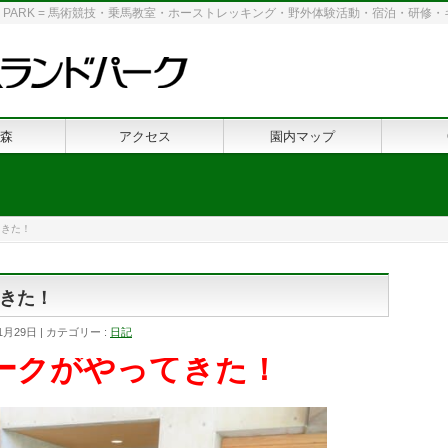
 LAND PARK = 馬術競技・乗馬教室・ホーストレッキング・野外体験活動・宿泊・研
森
アクセス
園内マップ
てきた！
きた！
1月29日
カテゴリー :
日記
ークがやってきた！