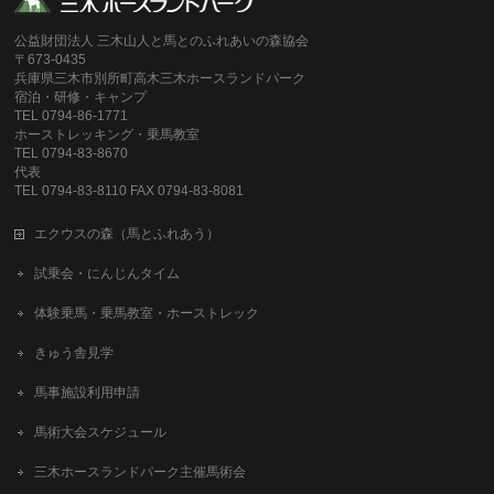
公益財団法人 三木山人と馬とのふれあいの森協会
〒673-0435
兵庫県三木市別所町高木三木ホースランドパーク
宿泊・研修・キャンプ
TEL 0794-86-1771
ホーストレッキング・乗馬教室
TEL 0794-83-8670
代表
TEL 0794-83-8110 FAX 0794-83-8081
エクウスの森（馬とふれあう）
試乗会・にんじんタイム
体験乗馬・乗馬教室・ホーストレック
きゅう舎見学
馬事施設利用申請
馬術大会スケジュール
三木ホースランドパーク主催馬術会