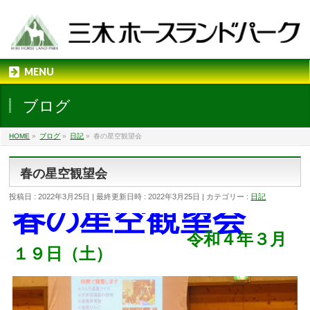
MENU
ブログ
HOME
»
ブログ
»
日記
»
春の星空観望会
春の星空観望会
投稿日 : 2022年3月25日
最終更新日時 : 2022年3月25日
カテゴリー :
日記
春の星空観望会
令和４年３月
１９日（土）