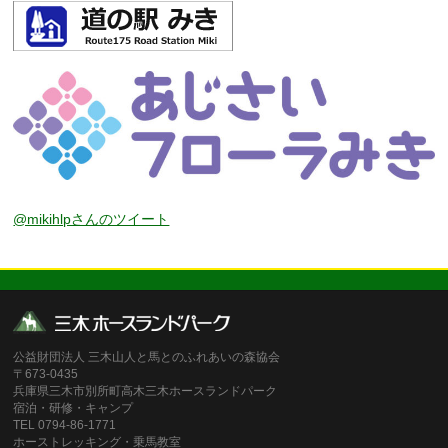
@mikihlpさんのツイート
公益財団法人 三木山人と馬とのふれあいの森協会
〒673-0435
兵庫県三木市別所町高木三木ホースランドパーク
宿泊・研修・キャンプ
TEL 0794-86-1771
ホーストレッキング・乗馬教室