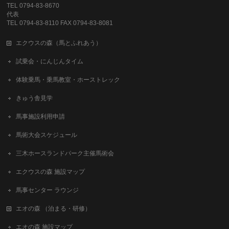
TEL 0794-83-8670
代表
TEL 0794-83-8110 FAX 0794-83-8081
エクウスの森（馬とふれあう）
試乗会・にんじんタイム
体験乗馬・乗馬教室・ホーストレック
きゅう舎見学
馬事施設利用申請
馬術大会スケジュール
三木ホースランドパーク主催馬術会
エクウスの森 施設マップ
馬事センター ラウンジ
エオの森 （泊まる・研修）
エオの森 施設マップ