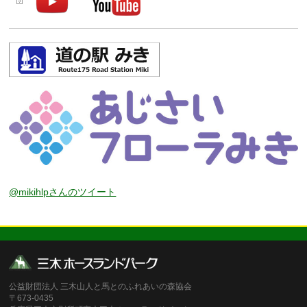
@mikihlpさんのツイート
公益財団法人 三木山人と馬とのふれあいの森協会
〒673-0435