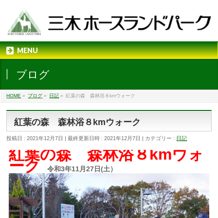
MENU
ブログ
HOME
»
ブログ
»
日記
»
紅葉の森 森林浴８kmウォーク
紅葉の森 森林浴８kmウォーク
投稿日 : 2021年12月7日
最終更新日時 : 2021年12月7日
カテゴリー :
日記
紅葉の森 森林浴８kmウォ
ーク
令和3年11月27日(土）