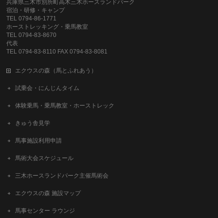
兵庫県三木市別所町高木三木ホースランドパーク
宿泊・研修・キャンプ
TEL 0794-86-1771
ホーストレッキング・乗馬教室
TEL 0794-83-8670
代表
TEL 0794-83-8110 FAX 0794-83-8081
エクウスの森（馬とふれあう）
試乗会・にんじんタイム
体験乗馬・乗馬教室・ホーストレック
きゅう舎見学
馬事施設利用申請
馬術大会スケジュール
三木ホースランドパーク主催馬術会
エクウスの森 施設マップ
馬事センター ラウンジ