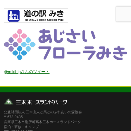
@mikihlpさんのツイート
公益財団法人 三木山人と馬とのふれあいの森協会
〒673-0435
兵庫県三木市別所町高木三木ホースランドパーク
宿泊・研修・キャンプ