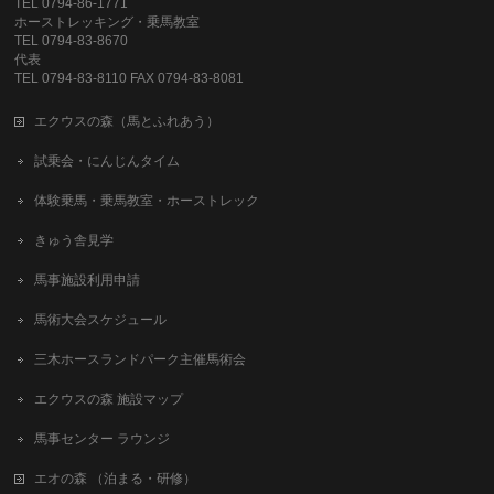
TEL 0794-86-1771
ホーストレッキング・乗馬教室
TEL 0794-83-8670
代表
TEL 0794-83-8110 FAX 0794-83-8081
エクウスの森（馬とふれあう）
試乗会・にんじんタイム
体験乗馬・乗馬教室・ホーストレック
きゅう舎見学
馬事施設利用申請
馬術大会スケジュール
三木ホースランドパーク主催馬術会
エクウスの森 施設マップ
馬事センター ラウンジ
エオの森 （泊まる・研修）