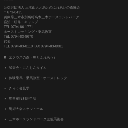
公益財団法人 三木山人と馬とのふれあいの森協会
〒673-0435
兵庫県三木市別所町高木三木ホースランドパーク
宿泊・研修・キャンプ
TEL 0794-86-1771
ホーストレッキング・乗馬教室
TEL 0794-83-8670
代表
TEL 0794-83-8110 FAX 0794-83-8081
エクウスの森（馬とふれあう）
試乗会・にんじんタイム
体験乗馬・乗馬教室・ホーストレック
きゅう舎見学
馬事施設利用申請
馬術大会スケジュール
三木ホースランドパーク主催馬術会