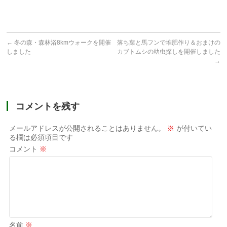
←
冬の森・森林浴8kmウォークを開催
落ち葉と馬フンで堆肥作り＆おまけの
しました
カブトムシの幼虫探しを開催しました
→
コメントを残す
メールアドレスが公開されることはありません。
※
が付いてい
る欄は必須項目です
コメント
※
名前
※