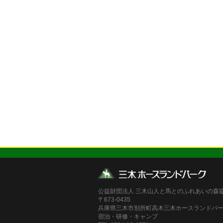
公益財団法人 三木山人と馬とのふれあいの森
〒673-0435
兵庫県三木市別所町高木三木ホースランドパ
宿泊・研修・キャンプ