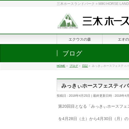
三木ホースランドパーク = MIKI HORSE
エクウスの森
エオの
ブログ
HOME
»
ブログ
»
日記
»
みっきぃホースフェスティ
みっきぃホースフェスティバ
投稿日 : 2018年4月25日
最終更新日時 : 2018年4
第20回目となる「みっきぃホースフェ
を4月28日（土）から4月30日（月）