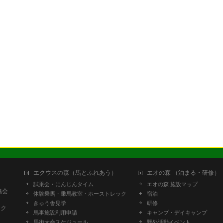
エクウスの森（馬とふれあう）
エオの森 （泊まる・研修）
試乗会・にんじんタイム
エオの森 施設マップ
協会
体験乗馬・乗馬教室・ホーストレック
宿泊
きゅう舎見学
研修
ーク
馬事施設利用申請
キャンプ・デイキャンプ
馬術大会スケジュール
野外活動イベント