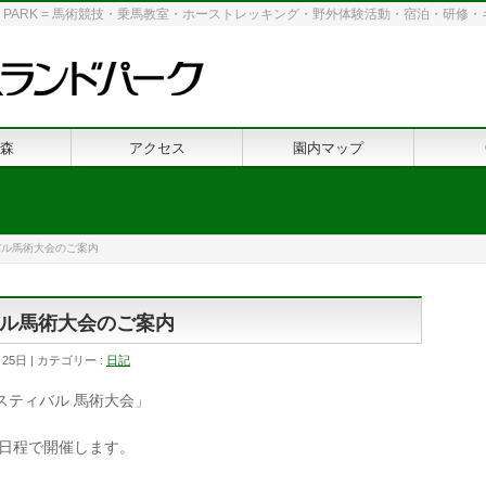
 LAND PARK = 馬術競技・乗馬教室・ホーストレッキング・野外体験活動・宿泊・研
森
アクセス
園内マップ
バル馬術大会のご案内
ル馬術大会のご案内
月25日
カテゴリー :
日記
スティバル 馬術大会」
の日程で開催します。