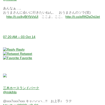
あんなぁ…。
おうまさんに会いに行きたいねん。 おうまさんのソラ(笑)
http://t.co/kyBtYbVsUl
ここよ。ここ。
http://t.co/eRKDsQsUet
07:20 AM – 03 Oct 14
Reply
Retweet
Favorite
三木ホースランドパーク
@mikihlp
@xxx7xxx7xxx キャハハハ…!! お上手♪ ラテ