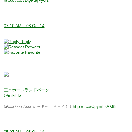
http://t.co/3DQPuqPyO1
07:10 AM – 03 Oct 14
Reply
Retweet
Favorite
三木ホースランドパーク
@mikihlp
@xxx7xxx7xxx ん～まっ（＾－＾）♪
http://t.co/CpymhsVK88
05:07 AM – 03 Oct 14