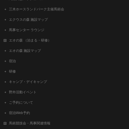
三木ホースランドパーク主催馬術会
エクウスの森 施設マップ
馬事センター ラウンジ
エオの森 （泊まる・研修）
エオの森 施設マップ
宿泊
研修
キャンプ・デイキャンプ
野外活動イベント
ご予約について
宿泊Web予約
馬術競技会・馬事関連情報