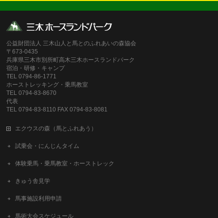
公益財団法人 三木山人と馬とのふれあいの森協会
〒673-0435
兵庫県三木市別所町高木三木ホースランドパーク
宿泊・研修・キャンプ
TEL 0794-86-1771
ホーストレッキング・乗馬教室
TEL 0794-83-8670
代表
TEL 0794-83-8110 FAX 0794-83-8081
エクウスの森（馬とふれあう）
試乗会・にんじんタイム
体験乗馬・乗馬教室・ホーストレック
きゅう舎見学
馬事施設利用申請
馬術大会スケジュール