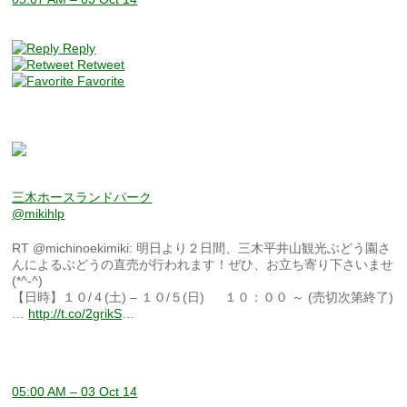
Reply
Retweet
Favorite
三木ホースランドパーク
@mikihlp
RT @michinoekimiki: 明日より２日間、三木平井山観光ぶどう園さ
んによるぶどうの直売が行われます！ぜひ、お立ち寄り下さいませ
(*^-^)
【日時】１０/４(土) – １０/５(日) １０：００ ～ (売切次第終了)
…
http://t.co/2grikS
…
05:00 AM – 03 Oct 14