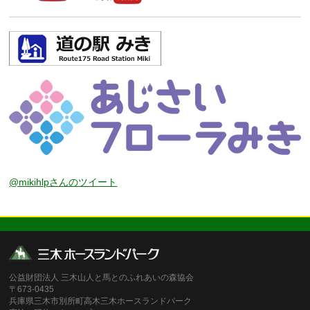
@mikihlpさんのツイート
公益財団法人 三木山人と馬とのふれあいの森協会
〒673-0435
兵庫県三木市別所町高木三木ホースランドパーク