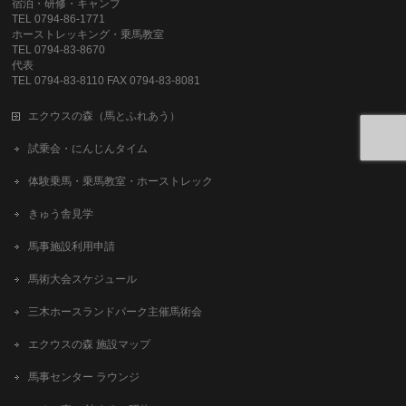
宿泊・研修・キャンプ
TEL 0794-86-1771
ホーストレッキング・乗馬教室
TEL 0794-83-8670
代表
TEL 0794-83-8110 FAX 0794-83-8081
エクウスの森（馬とふれあう）
試乗会・にんじんタイム
体験乗馬・乗馬教室・ホーストレック
きゅう舎見学
馬事施設利用申請
馬術大会スケジュール
三木ホースランドパーク主催馬術会
エクウスの森 施設マップ
馬事センター ラウンジ