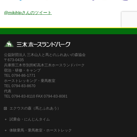
@mikihlpさんのツイート
公益財団法人 三木山人と馬とのふれあいの森協会
〒673-0435
兵庫県三木市別所町高木三木ホースランドパーク
宿泊・研修・キャンプ
TEL 0794-86-1771
ホーストレッキング・乗馬教室
TEL 0794-83-8670
代表
TEL 0794-83-8110 FAX 0794-83-8081
エクウスの森（馬とふれあう）
試乗会・にんじんタイム
体験乗馬・乗馬教室・ホーストレック