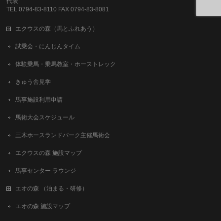
代表
TEL 0794-83-8110 FAX 0794-83-8081
エクウスの森（馬とふれあう）
試乗会・にんじんタイム
体験乗馬・乗馬教室・ホーストレック
きゅう舎見学
馬事施設利用申請
馬術大会スケジュール
三木ホースランドパーク主催馬術会
エクウスの森 施設マップ
馬事センター ラウンジ
エオの森 （泊まる・研修）
エオの森 施設マップ