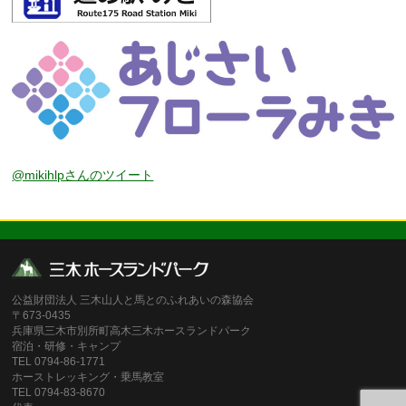
@mikihlpさんのツイート
公益財団法人 三木山人と馬とのふれあいの森協会
〒673-0435
兵庫県三木市別所町高木三木ホースランドパーク
宿泊・研修・キャンプ
TEL 0794-86-1771
ホーストレッキング・乗馬教室
TEL 0794-83-8670