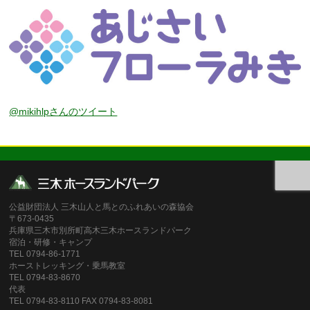
@mikihlpさんのツイート
公益財団法人 三木山人と馬とのふれあいの森協会
〒673-0435
兵庫県三木市別所町高木三木ホースランドパーク
宿泊・研修・キャンプ
TEL 0794-86-1771
ホーストレッキング・乗馬教室
TEL 0794-83-8670
代表
TEL 0794-83-8110 FAX 0794-83-8081