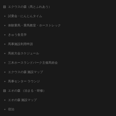
エクウスの森（馬とふれあう）
試乗会・にんじんタイム
体験乗馬・乗馬教室・ホーストレック
きゅう舎見学
馬事施設利用申請
馬術大会スケジュール
三木ホースランドパーク主催馬術会
エクウスの森 施設マップ
馬事センター ラウンジ
エオの森 （泊まる・研修）
エオの森 施設マップ
宿泊