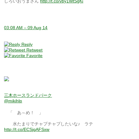
しろいおうまさん
http://t.co/vby1WtSgKi
03:08 AM – 09 Aug 14
Reply
Retweet
Favorite
三木ホースランドパーク
@mikihlp
「 あ～め！ 」
水たまりでチャプチャプしたいな♪ ラテ
http://t.co/ECSjqAFSxw