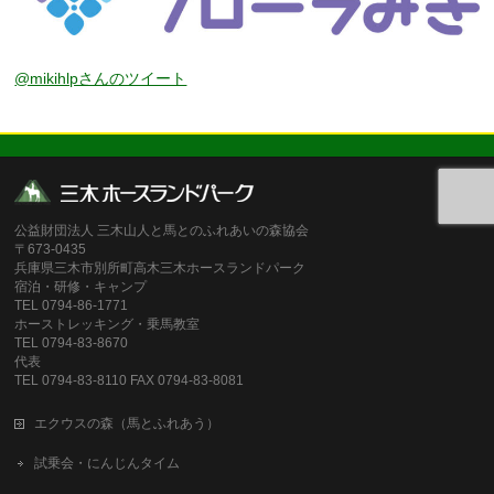
@mikihlpさんのツイート
公益財団法人 三木山人と馬とのふれあいの森協会
〒673-0435
兵庫県三木市別所町高木三木ホースランドパーク
宿泊・研修・キャンプ
TEL 0794-86-1771
ホーストレッキング・乗馬教室
TEL 0794-83-8670
代表
TEL 0794-83-8110 FAX 0794-83-8081
エクウスの森（馬とふれあう）
試乗会・にんじんタイム