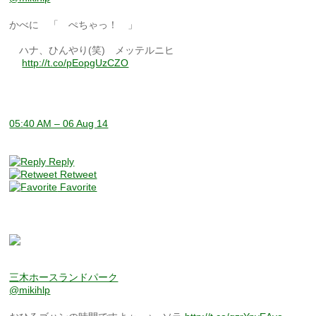
かべに 「 ぺちゃっ！ 」
ハナ、ひんやり(笑) メッテルニヒ
http://t.co/pEopgUzCZO
05:40 AM – 06 Aug 14
Reply
Retweet
Favorite
三木ホースランドパーク
@mikihlp