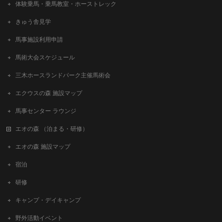
体験乗馬・乗馬教室・ホーストレック
きゅう舎見学
馬事施設利用申請
馬術大会スケジュール
三木ホースランドパーク主催馬術会
エクウスの森 施設マップ
馬事センター ラウンジ
エオの森 （泊まる・研修）
エオの森 施設マップ
宿泊
研修
キャンプ・デイキャンプ
野外活動イベント