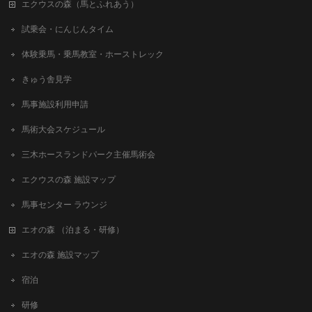
エクウスの森（馬とふれあう）
試乗会・にんじんタイム
体験乗馬・乗馬教室・ホーストレック
きゅう舎見学
馬事施設利用申請
馬術大会スケジュール
三木ホースランドパーク主催馬術会
エクウスの森 施設マップ
馬事センター ラウンジ
エオの森 （泊まる・研修）
エオの森 施設マップ
宿泊
研修