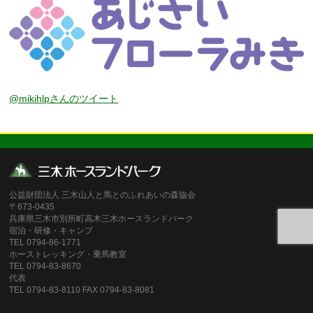
@mikihlpさんのツイート
公益財団法人 三木山人と馬とのふれあいの森協会
〒673-0435
兵庫県三木市別所町高木三木ホースランドパーク
宿泊・研修・キャンプ
TEL 0794-86-1771
ホーストレッキング・乗馬教室
TEL 0794-83-8670
代表
TEL 0794-83-8110 FAX 0794-83-8081