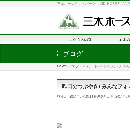
三木ホースランドパーク = MIKI HORSE
エクウスの森
エオの
ブログ
HOME
»
ブログ
»
インポート
»
昨日のつぶやき! み
昨日のつぶやき! みんなフォ
投稿日 : 2014年5月30日
最終更新日時 : 2014年5