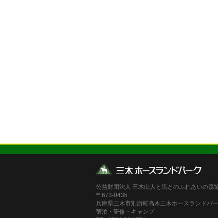
公益財団法人 三木山人と馬とのふれあいの森
〒673-0435
兵庫県三木市別所町高木三木ホースランドパ
宿泊・研修・キャンプ