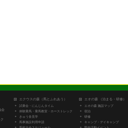
エクウスの森（馬とふれあう）
エオの森 （泊まる・研修）
試乗会・にんじんタイム
エオの森 施設マップ
協会
体験乗馬・乗馬教室・ホーストレック
宿泊
きゅう舎見学
研修
ーク
馬事施設利用申請
キャンプ・デイキャンプ
馬術大会スケジュール
野外活動イベント