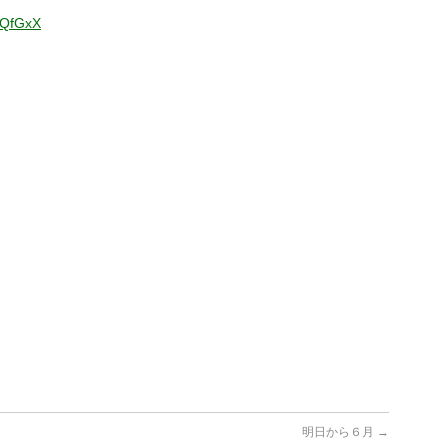
wpQfGxX
明日から６月
→