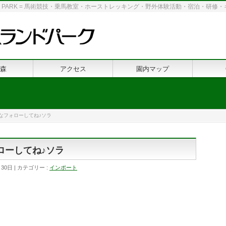
 LAND PARK = 馬術競技・乗馬教室・ホーストレッキング・野外体験活動・宿泊・研
森
アクセス
園内マップ
んなフォローしてね♪ソラ
ローしてね♪ソラ
月30日
カテゴリー :
インポート