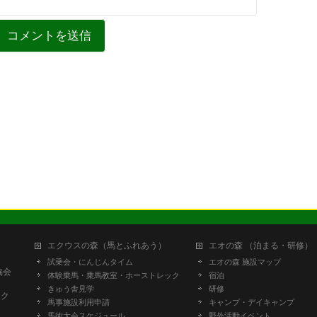
エクウスの森（馬とふれあう）
エオの森 （泊まる・研修）
試乗会・にんじんタイム
エオの森 施設マップ
協会
体験乗馬・乗馬教室・ホーストレック
宿泊
きゅう舎見学
研修
ーク
馬事施設利用申請
キャンプ・デイキャンプ
馬術大会スケジュール
野外活動イベント