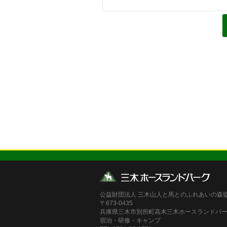
公益財団法人 三木山人と馬とのふれあいの森
〒673-0435
兵庫県三木市別所町高木三木ホースランドパ
宿泊・研修・キャンプ