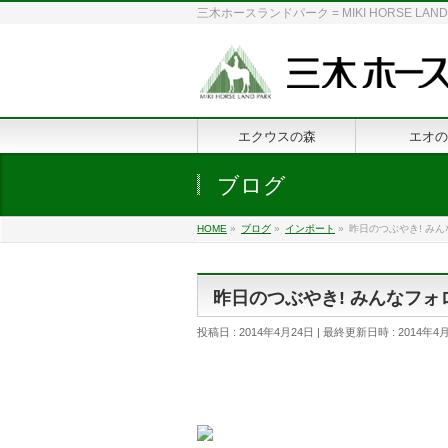
三木ホースランドパーク = MIKI HORSE
エクウスの森
エオの
ブログ
HOME
»
ブログ
»
インポート
»
昨日のつぶやき! み
昨日のつぶやき! みんなフォ
投稿日 : 2014年4月24日
最終更新日時 : 2014年4