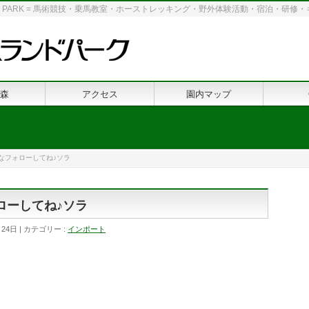
 LAND PARK = 馬術競技・乗馬教室・ホーストレッキング・野外体験活動・宿泊・研
森
アクセス
園内マップ
んなフォローしてね♪ソラ
ローしてね♪ソラ
月24日
カテゴリー :
インポート