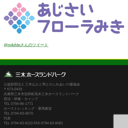
@mikihlpさんのツイート
公益財団法人 三木山人と馬とのふれあいの森協会
〒673-0435
兵庫県三木市別所町高木三木ホースランドパーク
宿泊・研修・キャンプ
TEL 0794-86-1771
ホーストレッキング・乗馬教室
TEL 0794-83-8670
代表
TEL 0794-83-8110 FAX 0794-83-8081