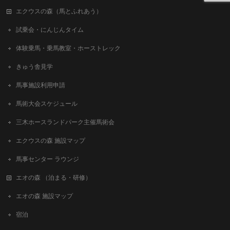
エクウスの森（馬とふれあう）
試乗会・にんじんタイム
体験乗馬・乗馬教室・ホーストレック
きゅう舎見学
馬事施設利用申請
馬術大会スケジュール
三木ホースランドパーク主催馬術会
エクウスの森 施設マップ
馬事センター ラウンジ
エオの森 （泊まる・研修）
エオの森 施設マップ
宿泊