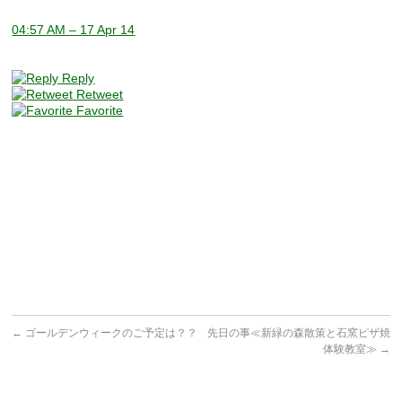
04:57 AM – 17 Apr 14
Reply
Retweet
Favorite
←
ゴールデンウィークのご予定は？？
先日の事≪新緑の森散策と石窯ピザ焼
体験教室≫
→