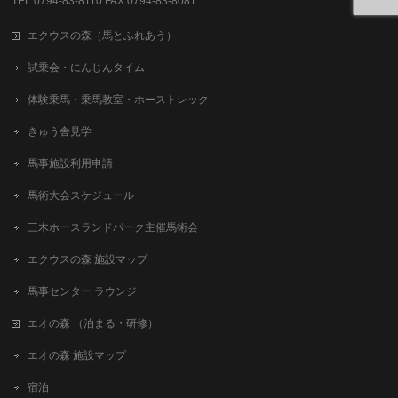
TEL 0794-83-8110 FAX 0794-83-8081
エクウスの森（馬とふれあう）
試乗会・にんじんタイム
体験乗馬・乗馬教室・ホーストレック
きゅう舎見学
馬事施設利用申請
馬術大会スケジュール
三木ホースランドパーク主催馬術会
エクウスの森 施設マップ
馬事センター ラウンジ
エオの森 （泊まる・研修）
エオの森 施設マップ
宿泊