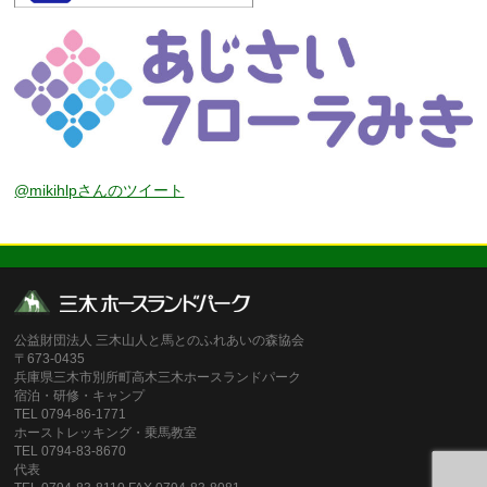
@mikihlpさんのツイート
公益財団法人 三木山人と馬とのふれあいの森協会
〒673-0435
兵庫県三木市別所町高木三木ホースランドパーク
宿泊・研修・キャンプ
TEL 0794-86-1771
ホーストレッキング・乗馬教室
TEL 0794-83-8670
代表