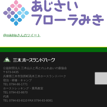
@mikihlpさんのツイート
公益財団法人 三木山人と馬とのふれあいの森協会
〒673-0435
兵庫県三木市別所町高木三木ホースランドパーク
宿泊・研修・キャンプ
TEL 0794-86-1771
ホーストレッキング・乗馬教室
TEL 0794-83-8670
代表
TEL 0794-83-8110 FAX 0794-83-8081