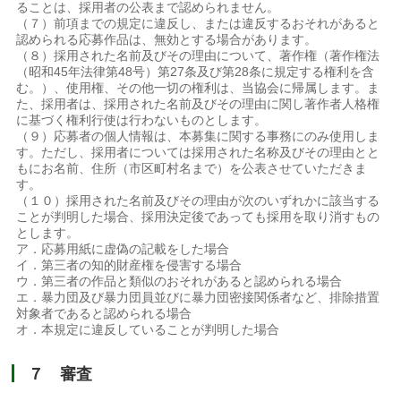
ることは、採用者の公表まで認められません。
（７）前項までの規定に違反し、または違反するおそれがあると
認められる応募作品は、無効とする場合があります。
（８）採用された名前及びその理由について、著作権（著作権法
（昭和45年法律第48号）第27条及び第28条に規定する権利を含
む。）、使用権、その他一切の権利は、当協会に帰属します。ま
た、採用者は、採用された名前及びその理由に関し著作者人格権
に基づく権利行使は行わないものとします。
（９）応募者の個人情報は、本募集に関する事務にのみ使用しま
す。ただし、採用者については採用された名称及びその理由とと
もにお名前、住所（市区町村名まで）を公表させていただきま
す。
（１０）採用された名前及びその理由が次のいずれかに該当する
ことが判明した場合、採用決定後であっても採用を取り消すもの
とします。
ア．応募用紙に虚偽の記載をした場合
イ．第三者の知的財産権を侵害する場合
ウ．第三者の作品と類似のおそれがあると認められる場合
エ．暴力団及び暴力団員並びに暴力団密接関係者など、排除措置
対象者であると認められる場合
オ．本規定に違反していることが判明した場合
７ 審査