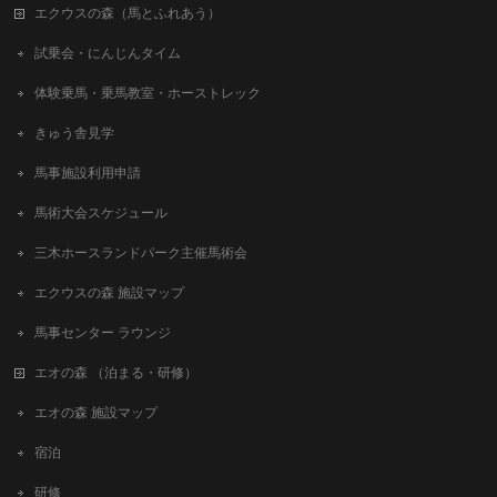
エクウスの森（馬とふれあう）
試乗会・にんじんタイム
体験乗馬・乗馬教室・ホーストレック
きゅう舎見学
馬事施設利用申請
馬術大会スケジュール
三木ホースランドパーク主催馬術会
エクウスの森 施設マップ
馬事センター ラウンジ
エオの森 （泊まる・研修）
エオの森 施設マップ
宿泊
研修