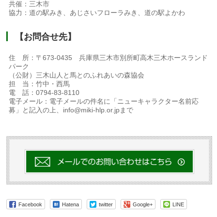
共催：三木市
協力：道の駅みき、あじさいフローラみき、道の駅よかわ
【お問合せ先】
住 所：〒673-0435 兵庫県三木市別所町高木三木ホースランド
パーク
（公財）三木山人と馬とのふれあいの森協会
担 当：竹中・西馬
電 話：0794-83-8110
電子メール：電子メールの件名に「ニューキャラクター名前応
募」と記入の上、info@miki-hlp.or.jpまで
Facebook
Hatena
twitter
Google+
LINE