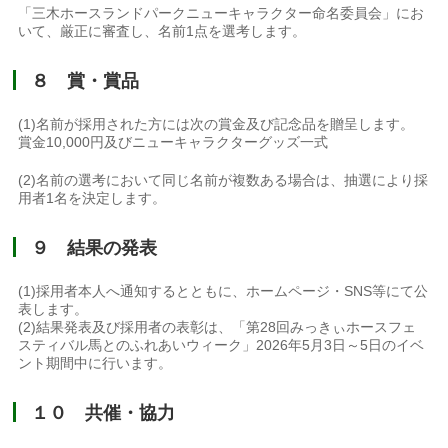
「三木ホースランドパークニューキャラクター命名委員会」にお
いて、厳正に審査し、名前1点を選考します。
８ 賞・賞品
(1)名前が採用された方には次の賞金及び記念品を贈呈します。
賞金10,000円及びニューキャラクターグッズ一式
(2)名前の選考において同じ名前が複数ある場合は、抽選により採
用者1名を決定します。
９ 結果の発表
(1)採用者本人へ通知するとともに、ホームページ・SNS等にて公
表します。
(2)結果発表及び採用者の表彰は、「第28回みっきぃホースフェ
スティバル馬とのふれあいウィーク」2026年5月3日～5日のイベ
ント期間中に行います。
１０ 共催・協力