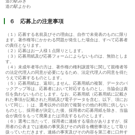
道の駅みき
道の駅よかわ
６ 応募上の注意事項
（１）応募する名前及びその理由は、自作で未発表のものに限り
ます。著作権等にかかわる問題が発生した場合は、すべて応募者
の責任となります。
（２）応募はお一人様１点限りとします。
（３）応募用紙及び応募フォームによらないものは、無効としま
す。
（４）未成年者等の方は、著作権の権利譲渡等に関して親権者等
の法定代理人の同意が必要になるため、法定代理人の同意を得た
うえで応募するものとします。
（５）応募用紙は、返却しません。応募用紙の複製、データのバ
ックアップ等は、応募者において対応するものとし、当協会は責
任を負わないものとします。なお、応募用紙（応募用紙に記載さ
れた事項が記載された用紙及び電子データを含む。以下、項にお
いて同じ。）は、選考以外の目的で複製その他の利用に供しない
ものとし、採用者が決定した後、採用者の応募用紙を除き、当協
会が責任をもって廃棄または消去するものとします。
（６）選考に当たって、採用者に連絡する場合がありますが、採
用者の公表までは連絡の事実及びその内容を機密事項として取り
扱っていただきます。連絡の事実及びその内容を第三者に口外す