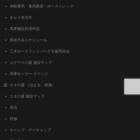
体験乗馬・乗馬教室・ホーストレック
きゅう舎見学
馬事施設利用申請
馬術大会スケジュール
三木ホースランドパーク主催馬術会
エクウスの森 施設マップ
馬事センター ラウンジ
エオの森 （泊まる・研修）
エオの森 施設マップ
宿泊
研修
キャンプ・デイキャンプ