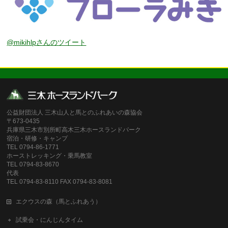
@mikihlpさんのツイート
公益財団法人 三木山人と馬とのふれあいの森協会
〒673-0435
兵庫県三木市別所町高木三木ホースランドパーク
宿泊・研修・キャンプ
TEL 0794-86-1771
ホーストレッキング・乗馬教室
TEL 0794-83-8670
代表
TEL 0794-83-8110 FAX 0794-83-8081
エクウスの森（馬とふれあう）
試乗会・にんじんタイム