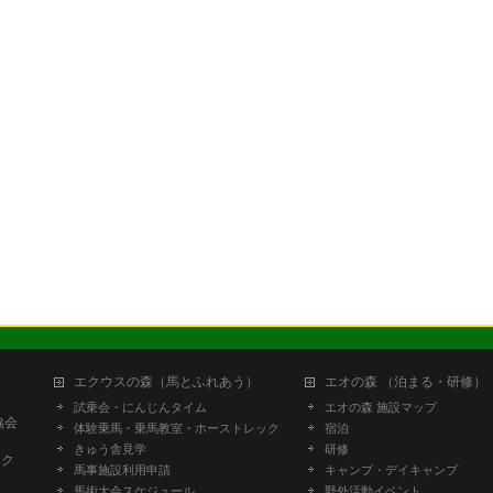
エクウスの森（馬とふれあう）
エオの森 （泊まる・研修）
試乗会・にんじんタイム
エオの森 施設マップ
協会
体験乗馬・乗馬教室・ホーストレック
宿泊
きゅう舎見学
研修
ーク
馬事施設利用申請
キャンプ・デイキャンプ
馬術大会スケジュール
野外活動イベント