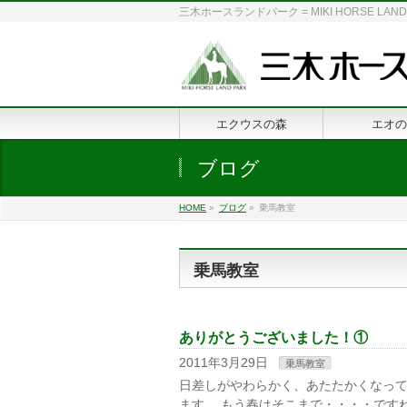
三木ホースランドパーク = MIKI HORSE
エクウスの森
エオの
ブログ
HOME
»
ブログ
»
乗馬教室
乗馬教室
ありがとうございました！①
2011年3月29日
乗馬教室
日差しがやわらかく、あたたかくなって
ます。 もう春はそこまで・・・