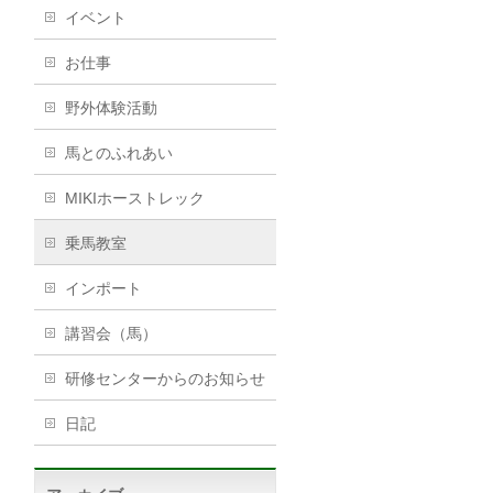
イベント
お仕事
野外体験活動
馬とのふれあい
MIKIホーストレック
乗馬教室
インポート
講習会（馬）
研修センターからのお知らせ
日記