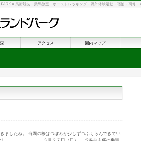
 LAND PARK = 馬術競技・乗馬教室・ホーストレッキング・野外体験活動・宿泊・研
森
アクセス
園内マップ
きましたね。 当園の桜はつぼみが少しずつふくらんできてい
・ですね! ３月２７日（日） 当協会主催の乗馬