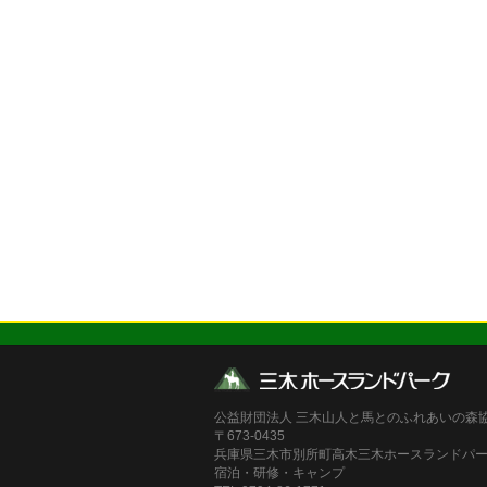
公益財団法人 三木山人と馬とのふれあいの森
〒673-0435
兵庫県三木市別所町高木三木ホースランドパ
宿泊・研修・キャンプ