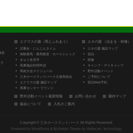
エクウスの森（馬とふれあう）
エオの森 （泊まる・研修）
試乗会・にんじんタイム
エオの森 施設マップ
協会
体験乗馬・乗馬教室・ホーストレック
宿泊
きゅう舎見学
研修
ーク
馬事施設利用申請
キャンプ・デイキャンプ
馬術大会スケジュール
野外活動イベント
三木ホースランドパーク主催馬術会
ご予約について
エクウスの森 施設マップ
宿泊Web予約
馬事センター ラウンジ
野外活動イベント最新情報
お問い合わせ
園内マップ
協会について
入札のご案内
Copyright ©
三木ホースランドパーク
All Rights Reserved.
Powered by
WordPress
&
BizVektor Theme
by
Vektor,Inc.
technology.