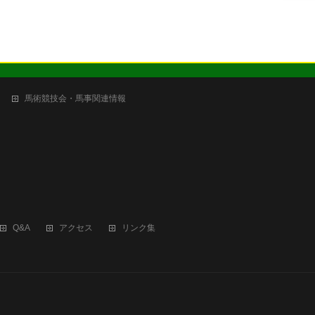
馬術競技会・馬事関連情報
Q&A
アクセス
リンク集