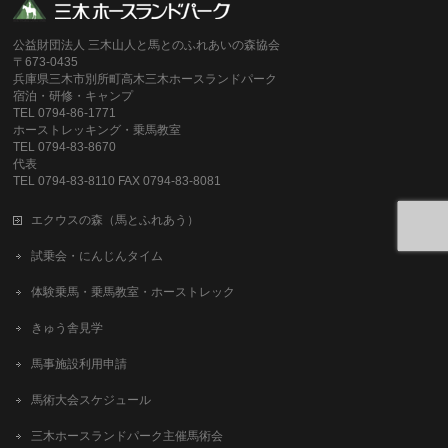
公益財団法人 三木山人と馬とのふれあいの森協会
〒673-0435
兵庫県三木市別所町高木三木ホースランドパーク
宿泊・研修・キャンプ
TEL 0794-86-1771
ホーストレッキング・乗馬教室
TEL 0794-83-8670
代表
TEL 0794-83-8110 FAX 0794-83-8081
エクウスの森（馬とふれあう）
試乗会・にんじんタイム
体験乗馬・乗馬教室・ホーストレック
きゅう舎見学
馬事施設利用申請
馬術大会スケジュール
三木ホースランドパーク主催馬術会