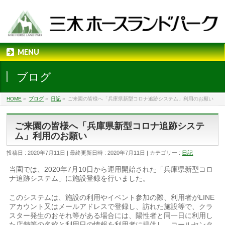
MENU
ブログ
HOME
»
ブログ
»
日記
»
ご来園の皆様へ「兵庫県新型コロナ追跡システム」利用のお願い
ご来園の皆様へ「兵庫県新型コロナ追跡システ
ム」利用のお願い
投稿日 : 2020年7月11日
最終更新日時 : 2020年7月11日
カテゴリー :
日記
当園では、2020年7月10日から運用開始された「兵庫県新型コロ
ナ追跡システム」に施設登録を行いました。
このシステムは、施設の利用やイベント参加の際、利用者がLINE
アカウント又はメールアドレスで登録し、訪れた施設等で、クラ
スター発生のおそれ等がある場合には、陽性者と同一日に利用し
た店舗等の名称と利用日の情報を利用者に提供し、コールセンタ