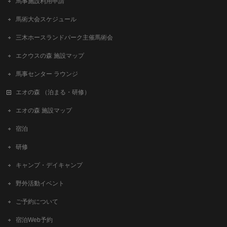
馬事施設利用申請
馬術大会スケジュール
三木ホースランドパーク主催馬術会
エクウスの森 施設マップ
馬事センター ラウンジ
エオの森 （泊まる・研修）
エオの森 施設マップ
宿泊
研修
キャンプ・デイキャンプ
野外活動イベント
ご予約について
宿泊Web予約