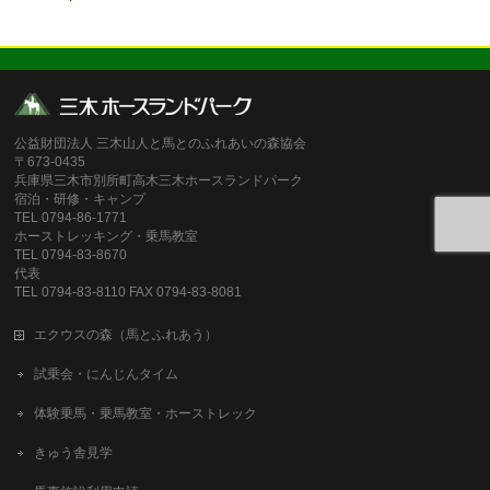
公益財団法人 三木山人と馬とのふれあいの森協会
〒673-0435
兵庫県三木市別所町高木三木ホースランドパーク
宿泊・研修・キャンプ
TEL 0794-86-1771
ホーストレッキング・乗馬教室
TEL 0794-83-8670
代表
TEL 0794-83-8110 FAX 0794-83-8081
エクウスの森（馬とふれあう）
試乗会・にんじんタイム
体験乗馬・乗馬教室・ホーストレック
きゅう舎見学