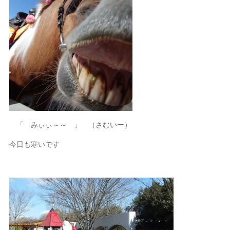
「 みぃぃ～～ 」 （さむいー）
今日も寒いです