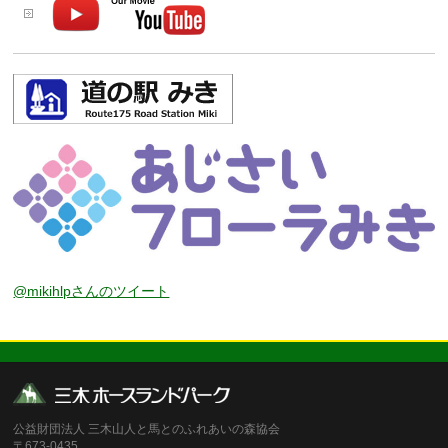
@mikihlpさんのツイート
公益財団法人 三木山人と馬とのふれあいの森協会
〒673-0435