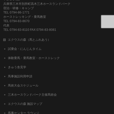
兵庫県三木市別所町高木三木ホースランドパーク
宿泊・研修・キャンプ
TEL 0794-86-1771
ホーストレッキング・乗馬教室
TEL 0794-83-8670
代表
TEL 0794-83-8110 FAX 0794-83-8081
エクウスの森（馬とふれあう）
試乗会・にんじんタイム
体験乗馬・乗馬教室・ホーストレック
きゅう舎見学
馬事施設利用申請
馬術大会スケジュール
三木ホースランドパーク主催馬術会
エクウスの森 施設マップ
馬事センター ラウンジ