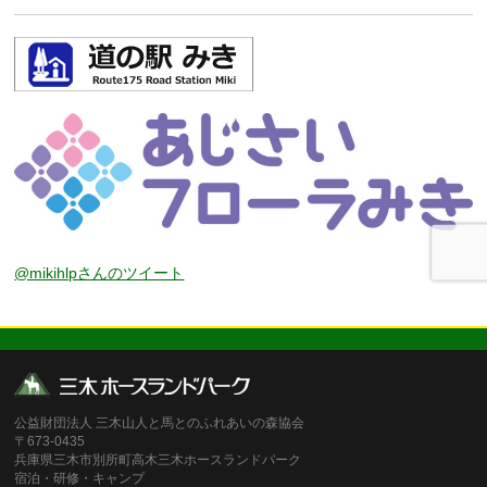
@mikihlpさんのツイート
公益財団法人 三木山人と馬とのふれあいの森協会
〒673-0435
兵庫県三木市別所町高木三木ホースランドパーク
宿泊・研修・キャンプ