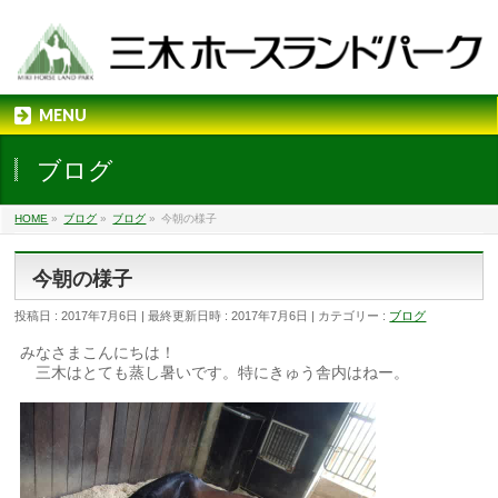
MENU
ブログ
HOME
»
ブログ
»
ブログ
»
今朝の様子
今朝の様子
投稿日 : 2017年7月6日
最終更新日時 : 2017年7月6日
カテゴリー :
ブログ
みなさまこんにちは！
三木はとても蒸し暑いです。特にきゅう舎内はねー。