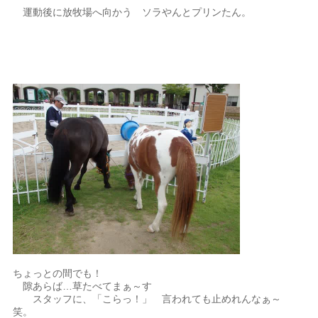
運動後に放牧場へ向かう ソラやんとプリンたん。
ちょっとの間でも！
隙あらば…草たべてまぁ～す
スタッフに、「こらっ！」 言われても止めれんなぁ～
笑。