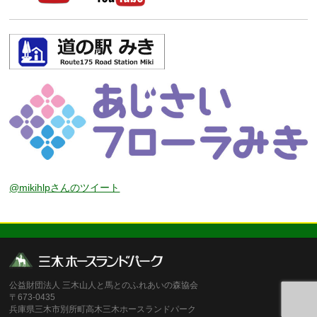
@mikihlpさんのツイート
公益財団法人 三木山人と馬とのふれあいの森協会
〒673-0435
兵庫県三木市別所町高木三木ホースランドパーク