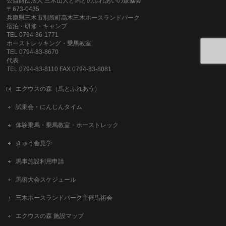
公益財団法人 三木山人と馬とのふれあいの森協会
〒673-0435
兵庫県三木市別所町高木三木ホースランドパーク
宿泊・研修・キャンプ
TEL 0794-86-1771
ホーストレッキング・乗馬教室
TEL 0794-83-8670
代表
TEL 0794-83-8110 FAX 0794-83-8081
エクウスの森（馬とふれあう）
試乗会・にんじんタイム
体験乗馬・乗馬教室・ホーストレック
きゅう舎見学
馬事施設利用申請
馬術大会スケジュール
三木ホースランドパーク主催馬術会
エクウスの森 施設マップ