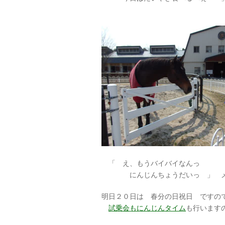
「 え、もうバイバイなんっ
にんじんちょうだいっ 」 メイ
明日２０日は 春分の日祝日 ですの
試乗会もにんじんタイム
も行います