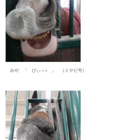
みや 「 びぃ～♪ 」 （ミヤビ号）