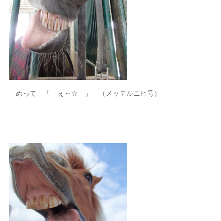
めって 「 ぇ～☆ 」 （メッテルニヒ号）