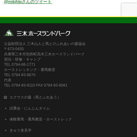
@mikihlpさんのツイート
公益財団法人 三木山人と馬とのふれあいの森協会
〒673-0435
兵庫県三木市別所町高木三木ホースランドパーク
宿泊・研修・キャンプ
TEL 0794-86-1771
ホーストレッキング・乗馬教室
TEL 0794-83-8670
代表
TEL 0794-83-8110 FAX 0794-83-8081
エクウスの森（馬とふれあう）
試乗会・にんじんタイム
体験乗馬・乗馬教室・ホーストレック
きゅう舎見学