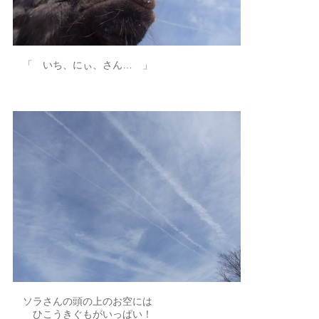
「 いち、にぃ、さん… 」
ソラさんの頭の上のお空には
ひこうきぐもがいっぱい！