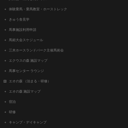
体験乗馬・乗馬教室・ホーストレック
きゅう舎見学
馬事施設利用申請
馬術大会スケジュール
三木ホースランドパーク主催馬術会
エクウスの森 施設マップ
馬事センター ラウンジ
エオの森 （泊まる・研修）
エオの森 施設マップ
宿泊
研修
キャンプ・デイキャンプ