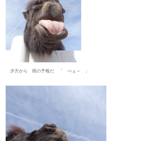
夕方から 雨の予報だ 「 べぇ～ 」