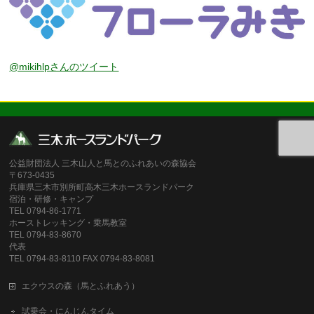
@mikihlpさんのツイート
公益財団法人 三木山人と馬とのふれあいの森協会
〒673-0435
兵庫県三木市別所町高木三木ホースランドパーク
宿泊・研修・キャンプ
TEL 0794-86-1771
ホーストレッキング・乗馬教室
TEL 0794-83-8670
代表
TEL 0794-83-8110 FAX 0794-83-8081
エクウスの森（馬とふれあう）
試乗会・にんじんタイム