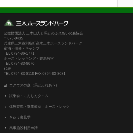
公益財団法人 三木山人と馬とのふれあいの森協会
〒673-0435
兵庫県三木市別所町高木三木ホースランドパーク
宿泊・研修・キャンプ
TEL 0794-86-1771
ホーストレッキング・乗馬教室
TEL 0794-83-8670
代表
TEL 0794-83-8110 FAX 0794-83-8081
エクウスの森（馬とふれあう）
試乗会・にんじんタイム
体験乗馬・乗馬教室・ホーストレック
きゅう舎見学
馬事施設利用申請