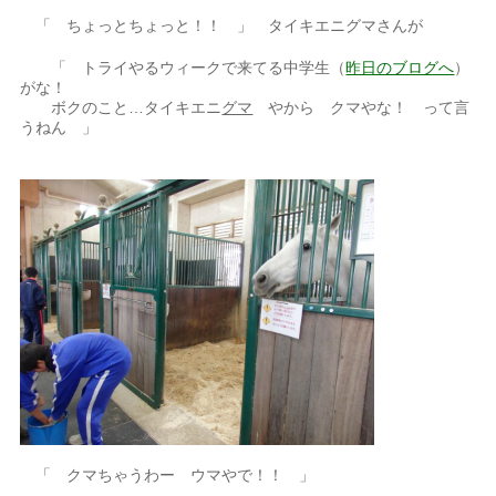
「 ちょっとちょっと！！ 」 タイキエニグマさんが
「 トライやるウィークで来てる中学生（
昨日のブログへ
）
がな！
ボクのこと…タイキエニ
グマ
やから クマやな！ って言
うねん 」
「 クマちゃうわー ウマやで！！ 」