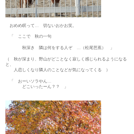
おめめ瞑って… 切ないおかお笑。
「 ここで 秋の一句
秋深き 隣は何をする人ぞ …（松尾芭蕉） 」
（ 秋が深まり、野山がどことなく寂しく感じられるようになる
と、
人恋しくなり隣人のことなどが気になってくる ）
「 おーいソラやん…
どこいったーん？？ 」