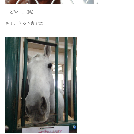
どや…。(笑)
さて、きゅう舎では