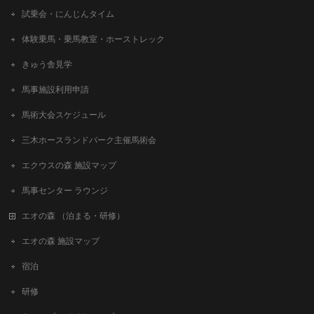
試乗会・にんじんタイム
体験乗馬・乗馬教室・ホーストレック
きゅう舎見学
馬事施設利用申請
馬術大会スケジュール
三木ホースランドパーク主催馬術会
エクウスの森 施設マップ
馬事センター ラウンジ
エオの森 （泊まる・研修）
エオの森 施設マップ
宿泊
研修