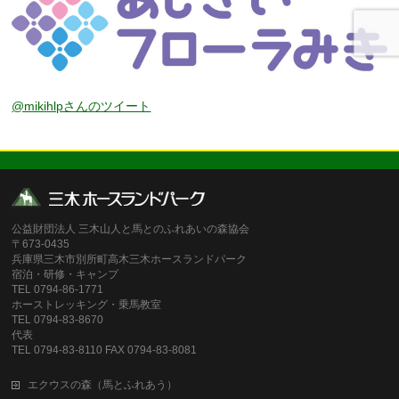
@mikihlpさんのツイート
公益財団法人 三木山人と馬とのふれあいの森協会
〒673-0435
兵庫県三木市別所町高木三木ホースランドパーク
宿泊・研修・キャンプ
TEL 0794-86-1771
ホーストレッキング・乗馬教室
TEL 0794-83-8670
代表
TEL 0794-83-8110 FAX 0794-83-8081
エクウスの森（馬とふれあう）