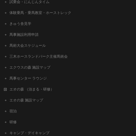
試乗会・にんじんタイム
体験乗馬・乗馬教室・ホーストレック
きゅう舎見学
馬事施設利用申請
馬術大会スケジュール
三木ホースランドパーク主催馬術会
エクウスの森 施設マップ
馬事センター ラウンジ
エオの森 （泊まる・研修）
エオの森 施設マップ
宿泊
研修
キャンプ・デイキャンプ