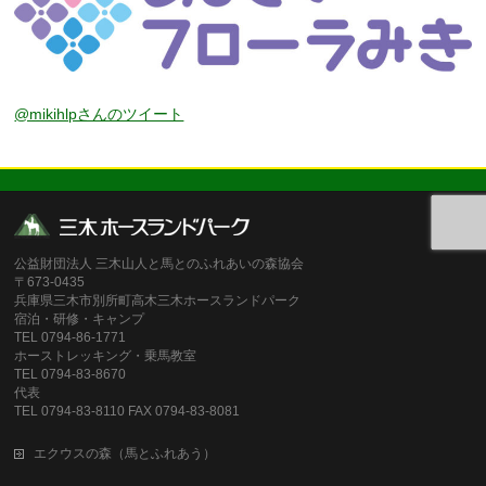
@mikihlpさんのツイート
公益財団法人 三木山人と馬とのふれあいの森協会
〒673-0435
兵庫県三木市別所町高木三木ホースランドパーク
宿泊・研修・キャンプ
TEL 0794-86-1771
ホーストレッキング・乗馬教室
TEL 0794-83-8670
代表
TEL 0794-83-8110 FAX 0794-83-8081
エクウスの森（馬とふれあう）