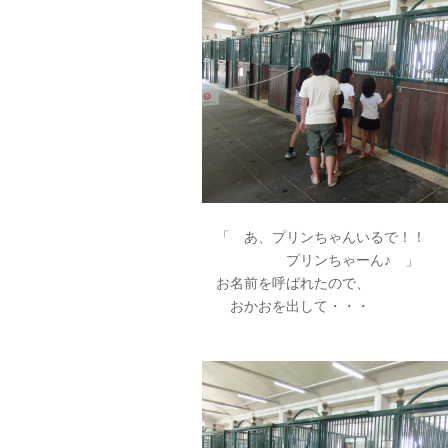
「 あ、プリンちゃんいるで！！
プリンちゃーん♪ 」
お名前を呼ばれたので、
おかおを出して・・・