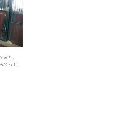
てみた。
みてっ！）