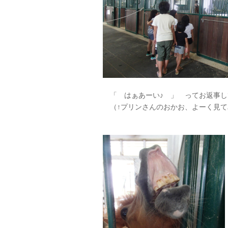
「 はぁあーい♪ 」 ってお返事し
（↑プリンさんのおかお、よーく見て