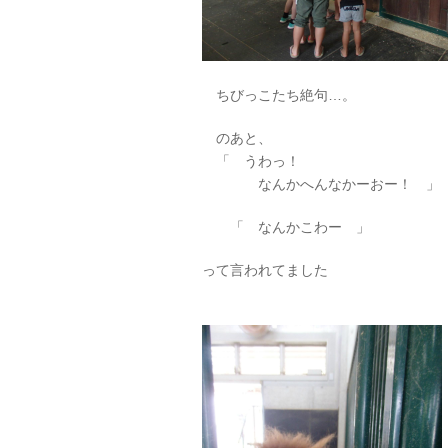
ちびっこたち絶句…。
のあと、
「 うわっ！
なんかへんなかーおー！ 」
「 なんかこわー 」
って言われてました