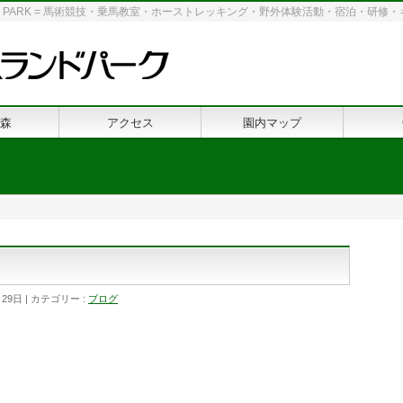
 LAND PARK = 馬術競技・乗馬教室・ホーストレッキング・野外体験活動・宿泊・研
森
アクセス
園内マップ
月29日
カテゴリー :
ブログ