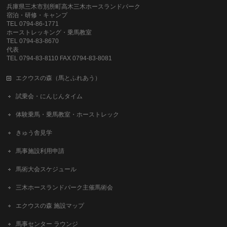
兵庫県三木市別所町高木三木ホースランドパーク
宿泊・研修・キャンプ
TEL 0794-86-1771
ホーストレッキング・乗馬教室
TEL 0794-83-8670
代表
TEL 0794-83-8110 FAX 0794-83-8081
エクウスの森（馬とふれあう）
試乗会・にんじんタイム
体験乗馬・乗馬教室・ホーストレック
きゅう舎見学
馬事施設利用申請
馬術大会スケジュール
三木ホースランドパーク主催馬術会
エクウスの森 施設マップ
馬事センター ラウンジ