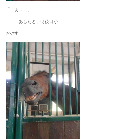
「 あ～ 」
あしたと、明後日が
おやす