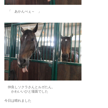
「 あかんべぇ～ 」
仲良しソクラさんとルガたん。
かわいいひと場面でした
今日は晴れました