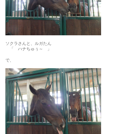
ソクラさんと、ルガたん
「 ハナちゅぅ～ 」
で、