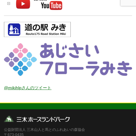
@mikihlpさんのツイート
公益財団法人 三木山人と馬とのふれあいの森協会
〒673-0435