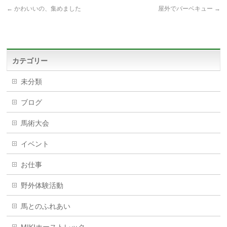
←
かわいいの、集めました
屋外でバーベキュー
→
カテゴリー
未分類
ブログ
馬術大会
イベント
お仕事
野外体験活動
馬とのふれあい
MIKIホーストレック