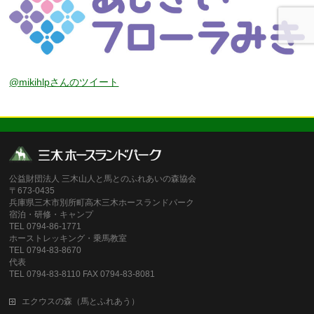
@mikihlpさんのツイート
公益財団法人 三木山人と馬とのふれあいの森協会
〒673-0435
兵庫県三木市別所町高木三木ホースランドパーク
宿泊・研修・キャンプ
TEL 0794-86-1771
ホーストレッキング・乗馬教室
TEL 0794-83-8670
代表
TEL 0794-83-8110 FAX 0794-83-8081
エクウスの森（馬とふれあう）