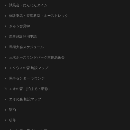
試乗会・にんじんタイム
体験乗馬・乗馬教室・ホーストレック
きゅう舎見学
馬事施設利用申請
馬術大会スケジュール
三木ホースランドパーク主催馬術会
エクウスの森 施設マップ
馬事センター ラウンジ
エオの森 （泊まる・研修）
エオの森 施設マップ
宿泊
研修