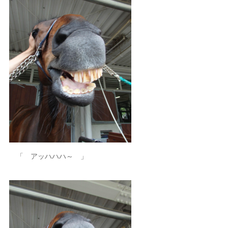
「 アッハハハ～ 」